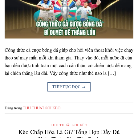
Công thức cá cược bóng đá giúp cho hội viên thoát khỏi việc chạy
theo sự may mắn mỗi khi tham gia. Thay vào đó, mỗi nước đi của
bạn đều được tính toán một cách cẩn thận, có chiến lược để mang
lại chiến thắng lâu dài. Vậy công thức như thế nào là […]
TIẾP TỤC ĐỌC
→
Đăng trong
THỦ THUẬT SOI KÈO
THỦ THUẬT SOI KÈO
Kèo Chấp Hòa Là Gì? Tổng Hợp Đầy Đủ