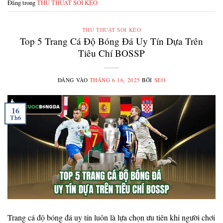
Đăng trong
THỦ THUẬT SOI KÈO
THỦ THUẬT SOI KÈO
Top 5 Trang Cá Độ Bóng Đá Uy Tín Dựa Trên
Tiêu Chí BOSSP
ĐĂNG VÀO
THÁNG 6 16, 2025
BỞI
SEO
16
Th6
Trang cá độ bóng đá uy tín luôn là lựa chọn ưu tiên khi người chơi