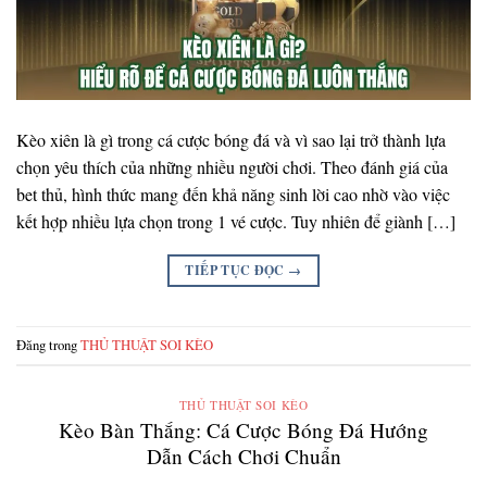
Kèo xiên là gì trong cá cược bóng đá và vì sao lại trở thành lựa
chọn yêu thích của những nhiều người chơi. Theo đánh giá của
bet thủ, hình thức mang đến khả năng sinh lời cao nhờ vào việc
kết hợp nhiều lựa chọn trong 1 vé cược. Tuy nhiên để giành […]
TIẾP TỤC ĐỌC
→
Đăng trong
THỦ THUẬT SOI KÈO
THỦ THUẬT SOI KÈO
Kèo Bàn Thắng: Cá Cược Bóng Đá Hướng
Dẫn Cách Chơi Chuẩn