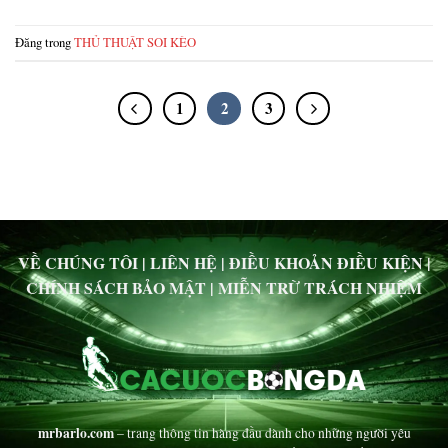
Đăng trong
THỦ THUẬT SOI KÈO
1
2
3
VỀ CHÚNG TÔI
|
LIÊN HỆ
|
ĐIỀU KHOẢN ĐIỀU KIỆN
|
CHÍNH SÁCH BẢO MẬT
|
MIỄN TRỪ TRÁCH NHIỆM
mrbarlo.com
– trang thông tin hàng đầu dành cho những người yêu