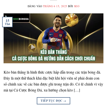
ĐĂNG VÀO
THÁNG 6 15, 2025
BỞI
SEO
15
Th6
Kèo bàn thắng là hình thức cược hấp dẫn trong các trận bóng đá.
Đây là một thử thách khá đặc biệt khi hội viên sẽ phải đoán con
số chính xác về các bàn được ghi trong trận đó. Có lẽ chính vì vậy
mà tại Cá Cược Bóng Đá, xu hướng chọn kèo […]
TIẾP TỤC ĐỌC
→