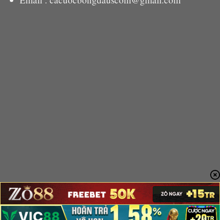
Caucuocbongda.us.com
Copyright 2026 ©