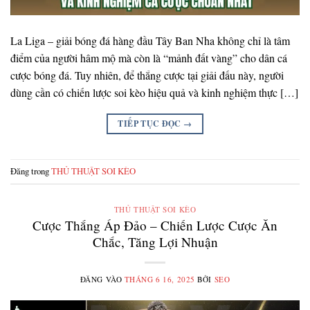
La Liga – giải bóng đá hàng đầu Tây Ban Nha không chỉ là tâm
điểm của người hâm mộ mà còn là “mảnh đất vàng” cho dân cá
cược bóng đá. Tuy nhiên, để thắng cược tại giải đấu này, người
dùng cần có chiến lược soi kèo hiệu quả và kinh nghiệm thực […]
TIẾP TỤC ĐỌC
→
Đăng trong
THỦ THUẬT SOI KÈO
THỦ THUẬT SOI KÈO
Cược Thắng Áp Đảo – Chiến Lược Cược Ăn
Chắc, Tăng Lợi Nhuận
ĐĂNG VÀO
THÁNG 6 16, 2025
BỞI
SEO