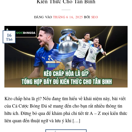
Kiến Thức Cho Tân Binh
ĐĂNG VÀO
THÁNG 6 16, 2025
BỞI
SEO
16
Th6
Kèo chấp hòa là gì? Nếu đang tìm hiểu về khái niệm này, bài viết
của Cá Cược Bóng Đá sẽ mang đến cho bạn rất nhiều thông tin
hữu ích. Đừng bỏ qua để khám phá chi tiết từ A – Z mọi kiến thức
liên quan đến thuật ngữ và lưu ý khi […]