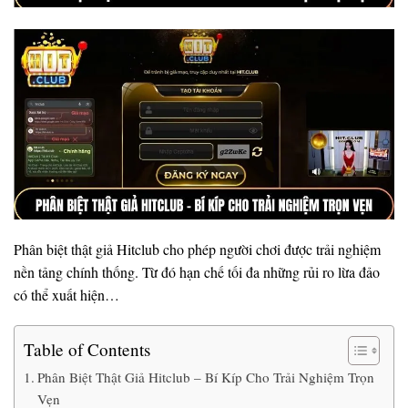
Phân biệt thật giả Hitclub cho phép người chơi được trải nghiệm
nền tảng chính thống. Từ đó hạn chế tối đa những rủi ro lừa đảo
có thể xuất hiện…
Table of Contents
Phân Biệt Thật Giả Hitclub – Bí Kíp Cho Trải Nghiệm Trọn
Vẹn