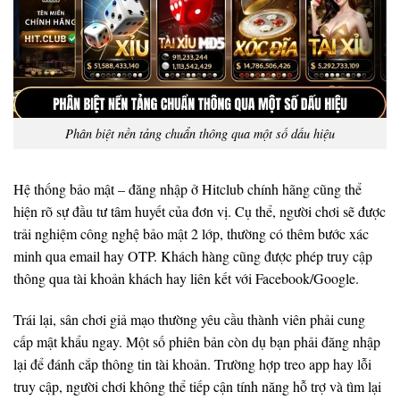
Phân biệt nền tảng chuẩn thông qua một số dấu hiệu
Hệ thống bảo mật – đăng nhập ở Hitclub chính hãng cũng thể
hiện rõ sự đầu tư tâm huyết của đơn vị. Cụ thể, người chơi sẽ được
trải nghiệm công nghệ bảo mật 2 lớp, thường có thêm bước xác
minh qua email hay OTP. Khách hàng cũng được phép truy cập
thông qua tài khoản khách hay liên kết với Facebook/Google.
Trái lại, sân chơi giả mạo thường yêu cầu thành viên phải cung
cấp mật khẩu ngay. Một số phiên bản còn dụ bạn phải đăng nhập
lại để đánh cắp thông tin tài khoản. Trường hợp treo app hay lỗi
truy cập, người chơi không thể tiếp cận tính năng hỗ trợ và tìm lại