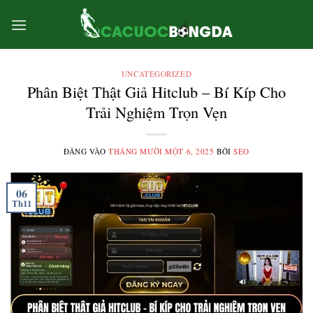
Bỏ
qua
nội
dung
UNCATEGORIZED
Phân Biệt Thật Giả Hitclub – Bí Kíp Cho
Trải Nghiệm Trọn Vẹn
ĐĂNG VÀO
THÁNG MƯỜI MỘT 6, 2025
BỞI
SEO
06
Th11