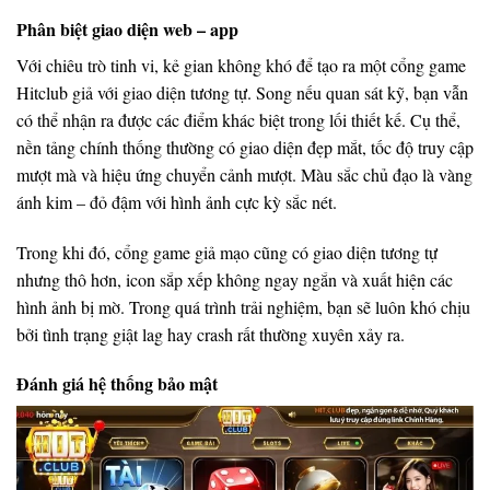
Phân biệt giao diện web – app
Với chiêu trò tinh vi, kẻ gian không khó để tạo ra một cổng game
Hitclub giả với giao diện tương tự. Song nếu quan sát kỹ, bạn vẫn
có thể nhận ra được các điểm khác biệt trong lối thiết kế. Cụ thể,
nền tảng chính thống thường có giao diện đẹp mắt, tốc độ truy cập
mượt mà và hiệu ứng chuyển cảnh mượt. Màu sắc chủ đạo là vàng
ánh kim – đỏ đậm với hình ảnh cực kỳ sắc nét.
Trong khi đó, cổng game giả mạo cũng có giao diện tương tự
nhưng thô hơn, icon sắp xếp không ngay ngắn và xuất hiện các
hình ảnh bị mờ. Trong quá trình trải nghiệm, bạn sẽ luôn khó chịu
bởi tình trạng giật lag hay crash rất thường xuyên xảy ra.
Đánh giá hệ thống bảo mật