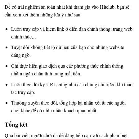
Để có trải nghiệm an toàn nhất khi tham gia vào Hitclub, bạn sẽ
cần xem xét thêm những lưu ý như sau:
Luôn truy cập và kiếm link ở diễn đàn chính thống, trang web
chính thức,…
Tuyệt đối không tiết lộ dữ liệu của bạn cho những website
đáng ngờ.
Chỉ thực hiện giao dịch qua các phương thức chính thống
nhằm ngăn chặn tình trạng mất tiền.
Luôn theo dõi kỹ URL cũng như các chứng chỉ trước khi thao
tác truy cập.
Thường xuyên theo dõi, tổng hợp lại nhận xét từ các người
chơi khác để có nhìn nhận khách quan nhất.
Tổng kết
Qua bài viết, người chơi đã dễ dàng tiếp cận với cách phân biệt