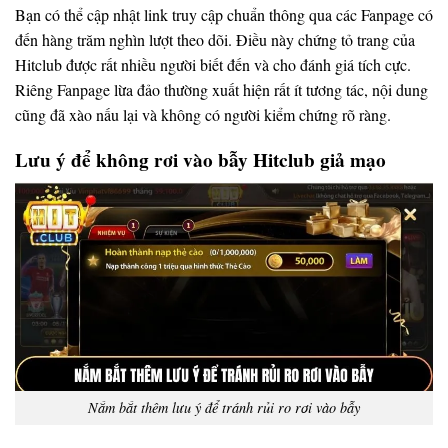
Bạn có thể cập nhật link truy cập chuẩn thông qua các Fanpage có
đến hàng trăm nghìn lượt theo dõi. Điều này chứng tỏ trang của
Hitclub được rất nhiều người biết đến và cho đánh giá tích cực.
Riêng Fanpage lừa đảo thường xuất hiện rất ít tương tác, nội dung
cũng đã xào nấu lại và không có người kiểm chứng rõ ràng.
Lưu ý để không rơi vào bẫy Hitclub giả mạo
Nắm bắt thêm lưu ý để tránh rủi ro rơi vào bẫy