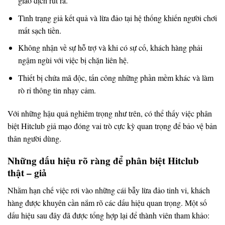
giao dịch rút ra.
Tình trạng giả kết quả và lừa đảo tại hệ thống khiến người chơi
mất sạch tiền.
Không nhận về sự hỗ trợ và khi có sự cố, khách hàng phải
ngậm ngùi với việc bị chặn liên hệ.
Thiết bị chứa mã độc, tấn công những phần mềm khác và làm
rò rỉ thông tin nhạy cảm.
Với những hậu quả nghiêm trọng như trên, có thể thấy việc phân
biệt Hitclub giả mạo đóng vai trò cực kỳ quan trọng để bảo vệ bản
thân người dùng.
Những dấu hiệu rõ ràng để phân biệt Hitclub
thật – giả
Nhằm hạn chế việc rơi vào những cái bẫy lừa đảo tinh vi, khách
hàng được khuyên cần nắm rõ các dấu hiệu quan trọng. Một số
dấu hiệu sau đây đã được tổng hợp lại để thành viên tham khảo: