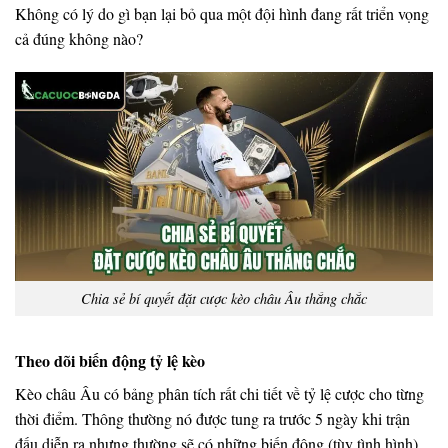
Không có lý do gì bạn lại bỏ qua một đội hình đang rất triển vọng
cả đúng không nào?
Chia sẻ bí quyết đặt cược kèo châu Âu thắng chắc
Theo dõi biến động tỷ lệ kèo
Kèo châu Âu có bảng phân tích rất chi tiết về tỷ lệ cược cho từng
thời điểm. Thông thường nó được tung ra trước 5 ngày khi trận
đấu diễn ra nhưng thường sẽ có những biến động (tùy tình hình).