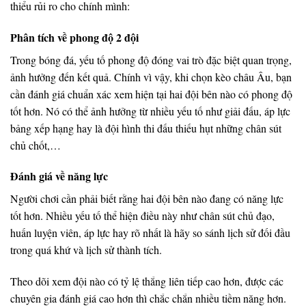
thiểu rủi ro cho chính mình:
Phân tích về phong độ 2 đội
Trong bóng đá, yếu tố phong độ đóng vai trò đặc biệt quan trọng,
ảnh hưởng đến kết quả. Chính vì vậy, khi chọn kèo châu Âu, bạn
cần đánh giá chuẩn xác xem hiện tại hai đội bên nào có phong độ
tốt hơn. Nó có thể ảnh hưởng từ nhiều yếu tố như giải đấu, áp lực
bảng xếp hạng hay là đội hình thi đấu thiếu hụt những chân sút
chủ chốt,…
Đánh giá về năng lực
Người chơi cần phải biết rằng hai đội bên nào đang có năng lực
tốt hơn. Nhiều yếu tố thể hiện điều này như chân sút chủ đạo,
huấn luyện viên, áp lực hay rõ nhất là hãy so sánh lịch sử đối đầu
trong quá khứ và lịch sử thành tích.
Theo dõi xem đội nào có tỷ lệ thắng liên tiếp cao hơn, được các
chuyên gia đánh giá cao hơn thì chắc chắn nhiều tiềm năng hơn.