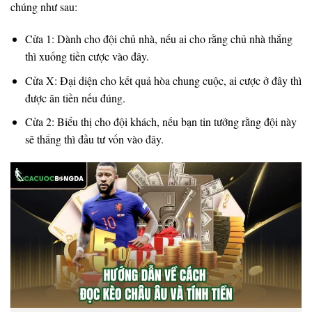
chúng như sau:
Cửa 1: Dành cho đội chủ nhà, nếu ai cho rằng chủ nhà thắng
thì xuống tiền cược vào đây.
Cửa X: Đại diện cho kết quả hòa chung cuộc, ai cược ở đây thì
được ăn tiền nếu đúng.
Cửa 2: Biểu thị cho đội khách, nếu bạn tin tưởng rằng đội này
sẽ thắng thì đầu tư vốn vào đây.